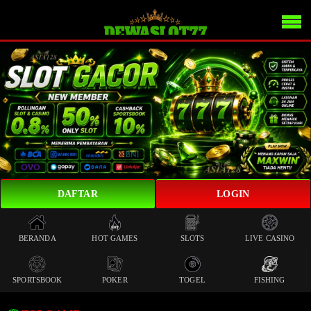
Tentang Kami
Author
Panduan Bermain
F.A.Q
DAFTAR
LOGIN
BERANDA
HOT GAMES
SLOTS
LIVE CASINO
SPORTSBOOK
POKER
TOGEL
FISHING